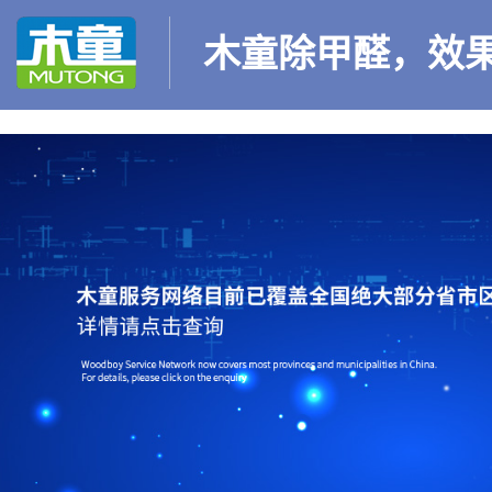
木童除甲醛，效