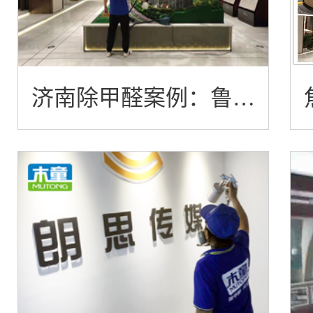
济南除甲醛案例：鲁能
领秀公馆售楼处