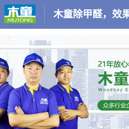
木童除甲醛，效