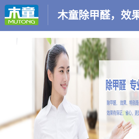
木童除甲醛，效