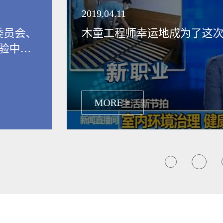
领健康新生活
2019.04.11
委员会、
木童工程师幸运地成为了这
验中
保行业发
MORE +