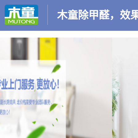
木童除甲醛，效