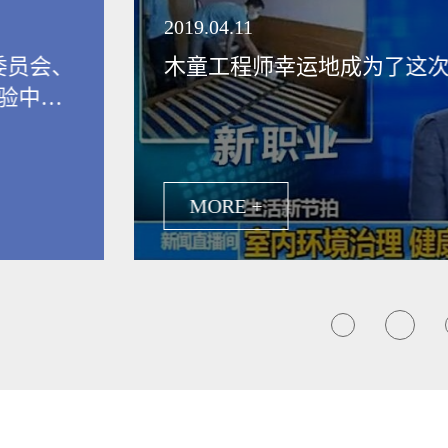
领健康新生活
2019.04.11
委员会、
木童工程师幸运地成为了这
验中
保行业发
MORE +