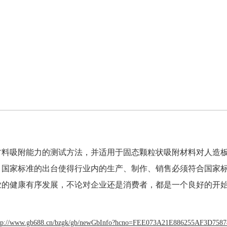
材料吸附能力的测试方法，并适用于固态颗粒状吸附材料对人造
。国家标准的出台使得行业内的生产、制作、销售必须符合国家
业的健康有序发展，不论对企业还是消费者，都是一个良好的开
tp://www.gb688.cn/bzgk/gb/newGbInfo?hcno=FEE073A21E886255AF3D758