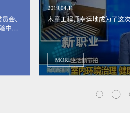
领健康新生活
2019.04.11
委员会、
木童工程师幸运地成为了这
验中
保行业发
MORE +