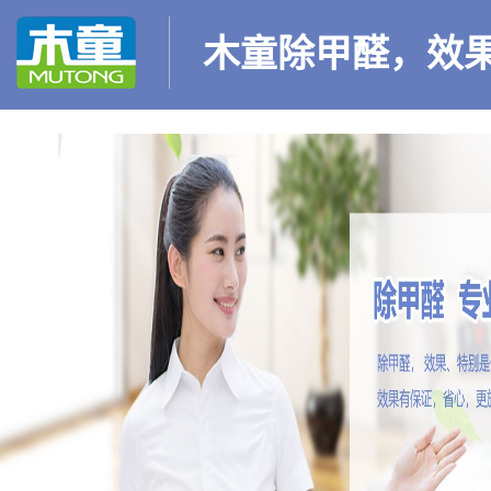
木童除甲醛，效