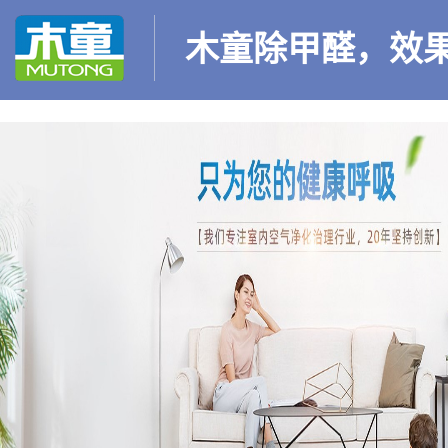
木童除甲醛，效