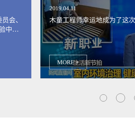
领健康新生活
2019.04.11
委员会、
木童工程师幸运地成为了这
验中
保行业发
MORE +