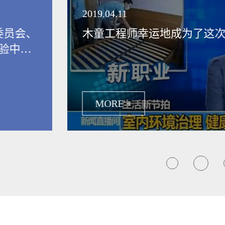
领健康新生活
2019.04.11
委员会、
木童工程师幸运地成为了这
验中
保行业发
MORE +