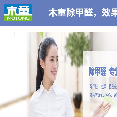
木童除甲醛，效